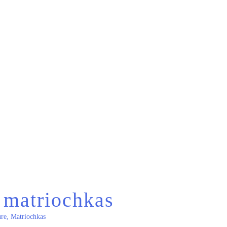
 matriochkas
ure
,
Matriochkas