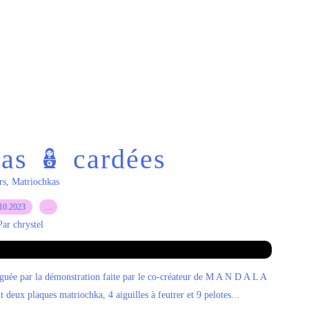
as 🪆 cardées
rs
,
Matriochkas
10.2023
…
Par chrystel
triguée par la démonstration faite par le co-créateur de M A N D A L A
deux plaques matriochka, 4 aiguilles à feutrer et 9 pelotes...