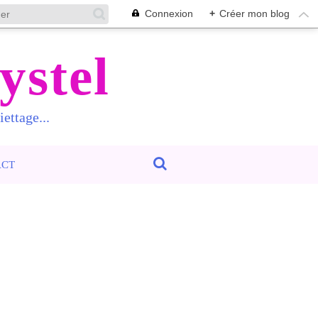
Connexion
+
Créer mon blog
ystel
ettage...
ACT