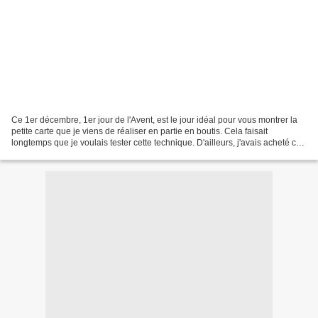
Ce 1er décembre, 1er jour de l'Avent, est le jour idéal pour vous montrer la
petite carte que je viens de réaliser en partie en boutis. Cela faisait
longtemps que je voulais tester cette technique. D'ailleurs, j'avais acheté ce
kit en... 2007 ! Parmi...