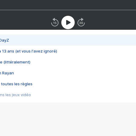
 DayZ
 a 13 ans (et vous l'avez ignoré)
e (littéralement)
im Rayan
 toutes les règles
s les jeux vidéo
us choquant de Rockstar ? - Le scandale BULLY
e plus moche de Steam
du RÊVE tourne au CAUCHEMAR