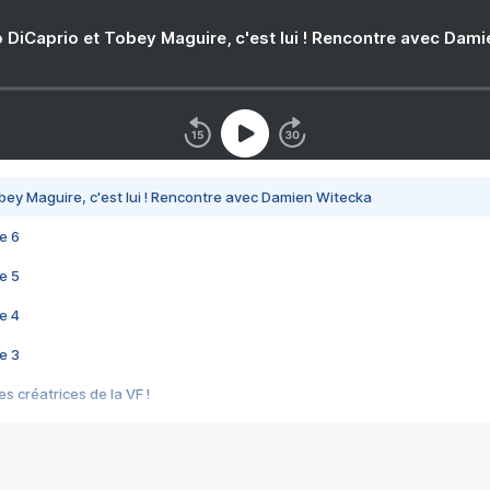
 DiCaprio et Tobey Maguire, c'est lui ! Rencontre avec Dam
bey Maguire, c'est lui ! Rencontre avec Damien Witecka
e 6
e 5
e 4
e 3
s créatrices de la VF !
e 2
e 1