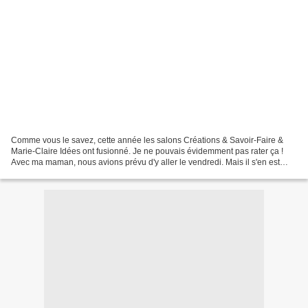
Comme vous le savez, cette année les salons Créations & Savoir-Faire &
Marie-Claire Idées ont fusionné. Je ne pouvais évidemment pas rater ça !
Avec ma maman, nous avions prévu d'y aller le vendredi. Mais il s'en est
fallu de peu que je ne puisse pas...