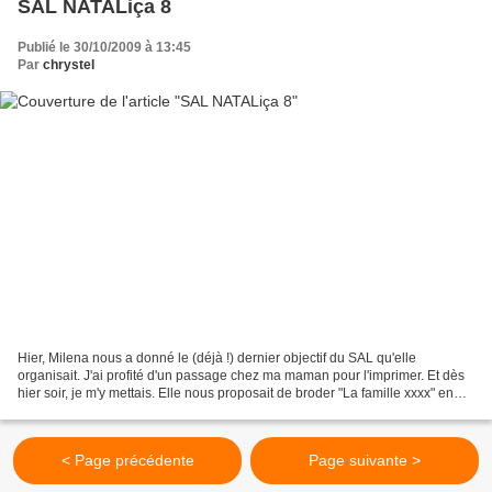
SAL NATALiça 8
Publié le 30/10/2009 à 13:45
Par
chrystel
Hier, Milena nous a donné le (déjà !) dernier objectif du SAL qu'elle
organisait. J'ai profité d'un passage chez ma maman pour l'imprimer. Et dès
hier soir, je m'y mettais. Elle nous proposait de broder "La famille xxxx" en
haut de la toile. Je n'ai pas...
< Page précédente
Page suivante >