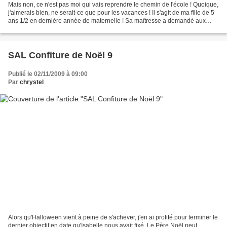
Mais non, ce n'est pas moi qui vais reprendre le chemin de l'école ! Quoique,
j'aimerais bien, ne serait-ce que pour les vacances ! Il s'agit de ma fille de 5
ans 1/2 en dernière année de maternelle ! Sa maîtresse a demandé aux
parents de ses élèves de...
SAL Confiture de Noël 9
Publié le 02/11/2009 à 09:00
Par
chrystel
Alors qu'Halloween vient à peine de s'achever, j'en ai profité pour terminer le
dernier objectif en date qu'Isabelle nous avait fixé. Le Père Noël peut