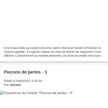
Il ne m'aura fallu qu'à peine plus d'un après-midi pour broder et finaliser ce
"repose-aiguille". Il s'agit du cadeau du mois de février du magazine Cross
Stitcher. Contrairement au modèle présenté, j'ai choisi de mettre mon ruban
sur la droite de ce...
Flocons de perles - 3
Publié le 04/04/2023 à 05:30
Par
chrystel