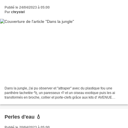
Publié le 24/04/2023 à 05:00
Par
chrystel
Dans la jungle, j'ai pu observer et "attraper" avec du plastique fou une
panthère tachetée 🐆, un paresseux 🦥 et un oiseau exotique puis les ai
transformés en broche, collier et porte-clefs grâce aux kits d' AVENUE
mandarine .
Perles d'eau 💧
Publié le 20/04/2023 à 05:00