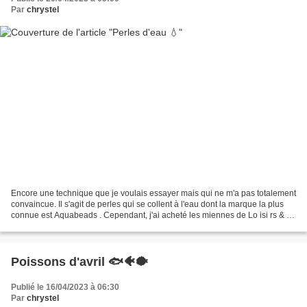
Par
chrystel
Encore une technique que je voulais essayer mais qui ne m'a pas totalement
convaincue. Il s'agit de perles qui se collent à l'eau dont la marque la plus
connue est Aquabeads . Cependant, j'ai acheté les miennes de Lo isi rs & C
ie by ROLDAN dans mon supermarché...
Poissons d'avril 🐟🐠🐡
Publié le 16/04/2023 à 06:30
Par
chrystel