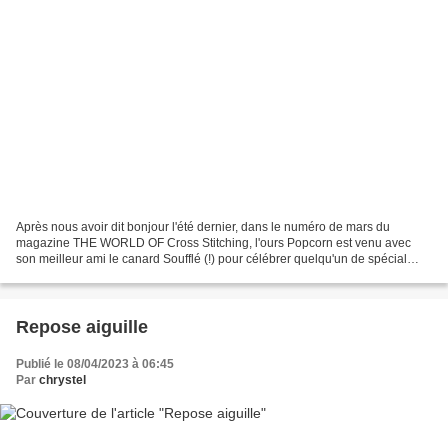
Après nous avoir dit bonjour l'été dernier, dans le numéro de mars du
magazine THE WORLD OF Cross Stitching, l'ours Popcorn est venu avec
son meilleur ami le canard Soufflé (!) pour célébrer quelqu'un de spécial
grâce aux 4 petites étiquettes fournies...
Repose aiguille
Publié le 08/04/2023 à 06:45
Par
chrystel