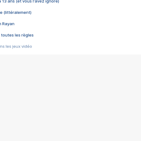
 a 13 ans (et vous l'avez ignoré)
e (littéralement)
im Rayan
 toutes les règles
s les jeux vidéo
us choquant de Rockstar ? - Le scandale BULLY
e plus moche de Steam
du RÊVE tourne au CAUCHEMAR
pendant 8 heures
it… à tort
umiliés par un jeu vidéo
ire - Final Fantasy 8
ti un empire - Age of Empires