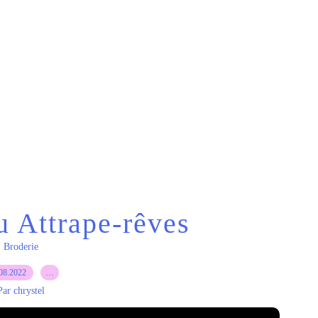
u Attrape-rêves
Broderie
08.2022
…
Par chrystel