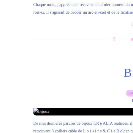
Chaque mois, j'apprécie de recevoir le dernier numéro du
fois-ci, il s'agissait de broder un arc-en-ciel et de le finali
L
B
19.
De mes dernières parures de bijoux CR é ALIA réalisées, il m
retrouvant 3 colliers câble de L o i s i r s & C i e R oldan que