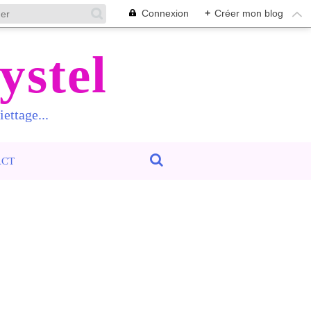
Connexion
+
Créer mon blog
ystel
ettage...
ACT