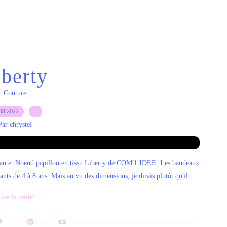
iberty
Couture
08.2022
…
Par chrystel
ndeau et Noeud papillon en tissu Liberty de COM'1 IDEE. Les bandeaux
nts de 4 à 8 ans. Mais au vu des dimensions, je dirais plutôt qu'il...
ire la suite