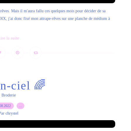
-rêves. Mais il m'aura fallu ces quelques mois pour décider de sa
X, j'ai donc fixé mon attrape-rêves sur une planche de médium à
ire la suite
n-ciel 🌈
Broderie
08.2022
…
Par chrystel