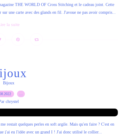
 magazine THE WORLD OF Cross Stitching et le cadeau joint. Cette
ser sur une carte avec des glands en fil. J'avoue ne pas avoir compris...
ire la suite
ijoux
Bijoux
08.2022
…
Par chrystel
e restait quelques perles en soft argile. Mais qu'en faire ? C'est en
 j'ai eu l'idée avec un grand I ! J'ai donc utilisé le collier...