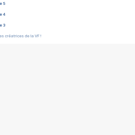
e 5
e 4
e 3
s créatrices de la VF !
e 2
e 1
e Mektoub My Love arrive enfin ! Rencontre avec Shaïn Boumedine et Sal
i : après Toni en famille
elle réalise le bouleversant Dites lui que je l'aime
ais ! Rencontre autour de Vie privée de Rebecca Zlotowski
 de Marguerite, Grave... Rencontre avec Ella Rumpf
 Les Rêveurs, un film intime sur la santé mentale
a avec un film sur le mouvement des Gilets jaunes