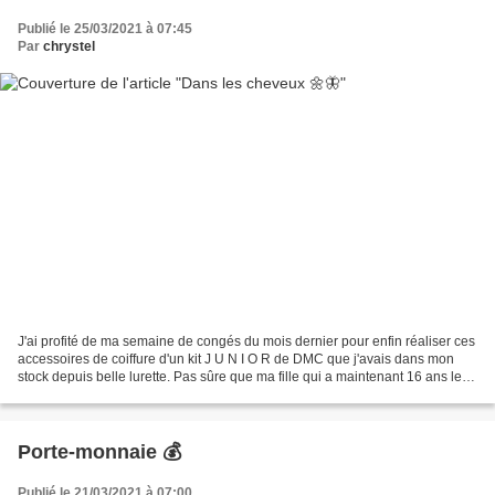
Publié le 25/03/2021 à 07:45
Par
chrystel
J'ai profité de ma semaine de congés du mois dernier pour enfin réaliser ces
accessoires de coiffure d'un kit J U N I O R de DMC que j'avais dans mon
stock depuis belle lurette. Pas sûre que ma fille qui a maintenant 16 ans les
utilisent ! Mais je me...
Porte-monnaie 💰
Publié le 21/03/2021 à 07:00