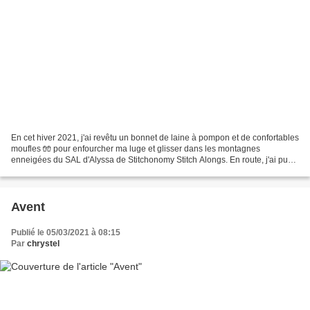
En cet hiver 2021, j'ai revêtu un bonnet de laine à pompon et de confortables
moufles 🧤 pour enfourcher ma luge et glisser dans les montagnes
enneigées du SAL d'Alyssa de Stitchonomy Stitch Alongs. En route, j'ai pu
voir de jolies maisons 🏚 et des rennes...
Avent
Publié le 05/03/2021 à 08:15
Par
chrystel