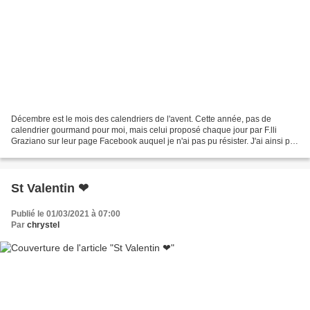
Décembre est le mois des calendriers de l'avent. Cette année, pas de
calendrier gourmand pour moi, mais celui proposé chaque jour par F.lli
Graziano sur leur page Facebook auquel je n'ai pas pu résister. J'ai ainsi pu
broder des flocons de neige ❄, des...
St Valentin ❤
Publié le 01/03/2021 à 07:00
Par
chrystel