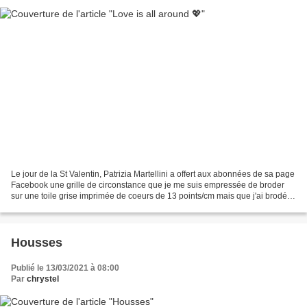
Le jour de la St Valentin, Patrizia Martellini a offert aux abonnées de sa page
Facebook une grille de circonstance que je me suis empressée de broder
sur une toile grise imprimée de coeurs de 13 points/cm mais que j'ai brodée
en 1 fil sur 2 fils de trame....
Housses
Publié le 13/03/2021 à 08:00
Par
chrystel