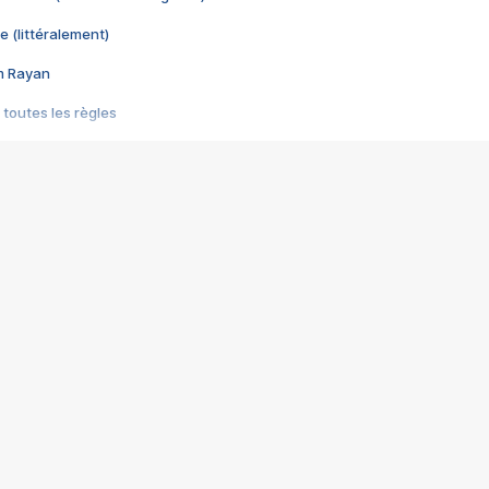
e (littéralement)
im Rayan
 toutes les règles
s les jeux vidéo
us choquant de Rockstar ? - Le scandale BULLY
e plus moche de Steam
du RÊVE tourne au CAUCHEMAR
pendant 8 heures
it… à tort
umiliés par un jeu vidéo
ire - Final Fantasy 8
ti un empire - Age of Empires