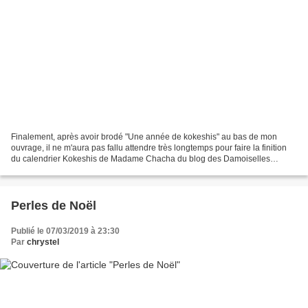
Finalement, après avoir brodé "Une année de kokeshis" au bas de mon
ouvrage, il ne m'aura pas fallu attendre très longtemps pour faire la finition
du calendrier Kokeshis de Madame Chacha du blog des Damoiselles
croisées ! Il faut dira que j'avais les...
Perles de Noël
Publié le 07/03/2019 à 23:30
Par
chrystel