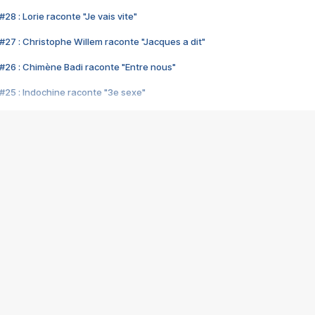
28 : Lorie raconte "Je vais vite"
#27 : Christophe Willem raconte "Jacques a dit"
#26 : Chimène Badi raconte "Entre nous"
#25 : Indochine raconte "3e sexe"
#24 : Zaho raconte "C'est chelou"
#23 : Patrick Bruel raconte "Au café des délices"
#22 : Kyo raconte "Le chemin"
#21 : Nolwenn Leroy raconte "Cassé"
#20 : Patrick Hernandez raconte "Born to be alive"
#19 : Lorie raconte "Près de moi"
#18 : Michael Jones raconte "A nos actes manqués" (avec Jean-Jacque
#17 : Khaled raconte "Aïcha"