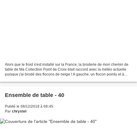
Alors que le froid s'est installé sur la France, la broderie de mon chemin de
table de Ma Collection Point de Croix était raccord avec la météo actuelle
puisque j'ai brodé des flocons de neige ! A gauche, un flocon pointu et à
droite un flocon dodu
Ensemble de table - 40
Publié le 08/12/2018 à 08:45
Par
chrystel