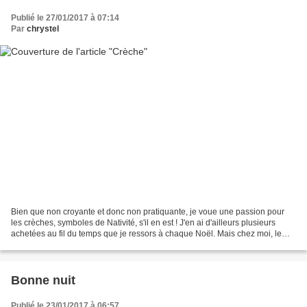
Publié le 27/01/2017 à 07:14
Par
chrystel
Bien que non croyante et donc non pratiquante, je voue une passion pour
les crèches, symboles de Nativité, s'il en est ! J'en ai d'ailleurs plusieurs
achetées au fil du temps que je ressors à chaque Noël. Mais chez moi, le
petit Jésus est installé avant...
Bonne nuit
Publié le 23/01/2017 à 06:57