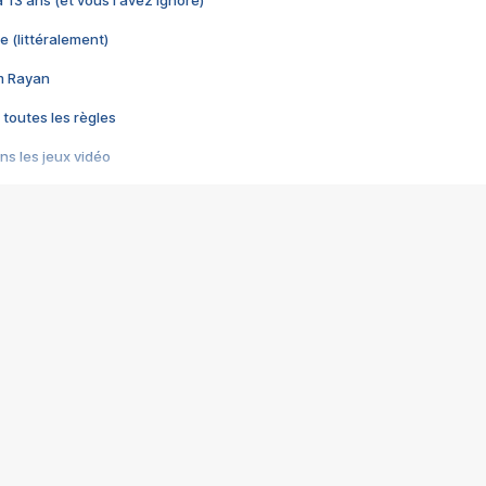
 a 13 ans (et vous l'avez ignoré)
e (littéralement)
im Rayan
 toutes les règles
s les jeux vidéo
us choquant de Rockstar ? - Le scandale BULLY
e plus moche de Steam
du RÊVE tourne au CAUCHEMAR
pendant 8 heures
it… à tort
umiliés par un jeu vidéo
ire - Final Fantasy 8
ti un empire - Age of Empires