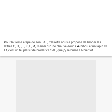
Pour la 2ème étape de son SAL, Clairette nous a proposé de broder les
lettres G, H, I, J, K, L, M, N ainsi qu'une chauve-souris 🦇 hibou et un lapin 🐰.
Et, c'est un tel plaisir de broder ce SAL, que j'y retourne ! A bientôt !