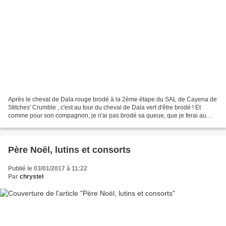
Après le cheval de Dala rouge brodé à la 2ème étape du SAL de Cayena de
Stitches' Crumble , c'est au tour du cheval de Dala vert d'être brodé ! Et
comme pour son compagnon, je n'ai pas brodé sa queue, que je ferai au
dernier moment avec le fil laissé...
Père Noël, lutins et consorts
Publié le 03/01/2017 à 11:22
Par
chrystel