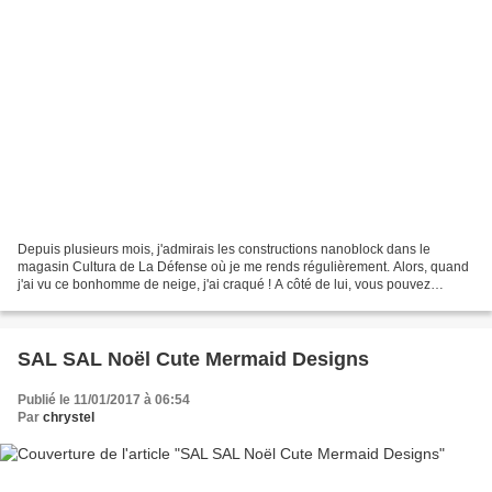
Depuis plusieurs mois, j'admirais les constructions nanoblock dans le
magasin Cultura de La Défense où je me rends régulièrement. Alors, quand
j'ai vu ce bonhomme de neige, j'ai craqué ! A côté de lui, vous pouvez
"admirer" mon Père Noël construit dans...
SAL SAL Noël Cute Mermaid Designs
Publié le 11/01/2017 à 06:54
Par
chrystel