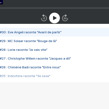
#30 : Eve Angeli raconte "Avant de partir"
#29 : MC Solaar raconte "Bouge de là"
28 : Lorie raconte "Je vais vite"
#27 : Christophe Willem raconte "Jacques a dit"
#26 : Chimène Badi raconte "Entre nous"
#25 : Indochine raconte "3e sexe"
#24 : Zaho raconte "C'est chelou"
#23 : Patrick Bruel raconte "Au café des délices"
#22 : Kyo raconte "Le chemin"