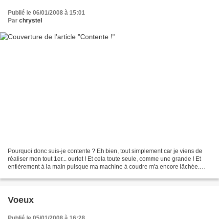
Publié le 06/01/2008 à 15:01
Par
chrystel
Pourquoi donc suis-je contente ? Eh bien, tout simplement car je viens de
réaliser mon tout 1er... ourlet ! Et cela toute seule, comme une grande ! Et
entièrement à la main puisque ma machine à coudre m'a encore lâchée.
Depuis son achat cet été, c'est...
Voeux
Publié le 05/01/2008 à 16:28