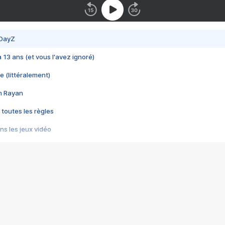
 DayZ
 a 13 ans (et vous l'avez ignoré)
e (littéralement)
im Rayan
 toutes les règles
s les jeux vidéo
us choquant de Rockstar ? - Le scandale BULLY
e plus moche de Steam
du RÊVE tourne au CAUCHEMAR
pendant 8 heures
it… à tort