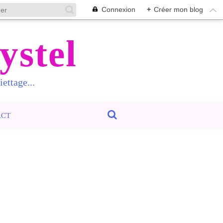
Connexion
+
Créer mon blog
ystel
ettage...
ACT