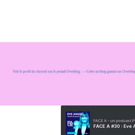
Voir le profil de
chrystel
sur le portail Overblog
Créer un blog gratuit sur Overblo
FACE A - un podcast 
FACE A #30 : Eve A